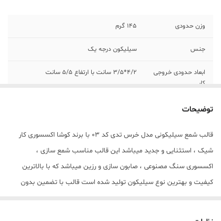
وزن حدودی
145 گرم
جنس
سیلیکون درجه یک
ابعاد حدودی خروجی
4/2*3/5 سانت با ارتفاع 5/5 سانت
کار
توضیحات
قالب شمع سیلیکونی مدل خرس تدی کد 03 با برند کوشا اکسسوری کار
شیک ، استثنایی و جدید میباشد این قالب مناسب شمع سازی ،
اکسسوری سنگ مصنوعی ، صابون سازی و رزین میباشد که با بالاترین
کیفیت و بهترین نوع سیلیکون تولید شده است قالب با تضمین بدون
حباب ، نرم و قابل انعطاف میباشد ابعاد خروجی شمع از قالب کف کار
4/2*3/5 سانت با ارتفاع 5/5 سانت میباشد مهم : (((قالب دارای یک برش