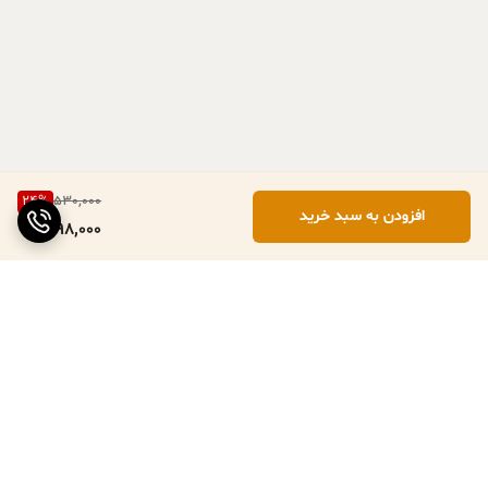
24
%
530,000
افزودن به سبد خرید
398,000
برگشت به بالا