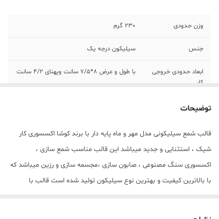
وزن حدودی
230 گرم
جنس
سیلیکون درجه یک
ابعاد حدودی خروجی
با طول و عرض 8*7/5 سانت وپهنای 4/2 سانت
کار
توضیحات
قالب شمع سیلیکونی مدل مهر و ماه پایه دار با برند کوشا اکسسوری کار
شیک ، استثنایی و جدید میباشد این قالب مناسب شمع سازی ،
اکسسوری سنگ مصنوعی ، صابون سازی ،مجسمه سازی و رزین میباشد که
با بالاترین کیفیت و بهترین نوع سیلیکون تولید شده است قالب با
تضمین بدون حباب ، نرم و قابل انعطاف میباشد ابعاد خروجی مهر و ماه از
قالب با طول و عرض 8*7/5 سانت وپهنای 4/2 سانت میباشد