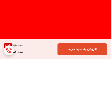
25
%
740,000
افزودن به سبد خرید
555,000
برگشت به بالا