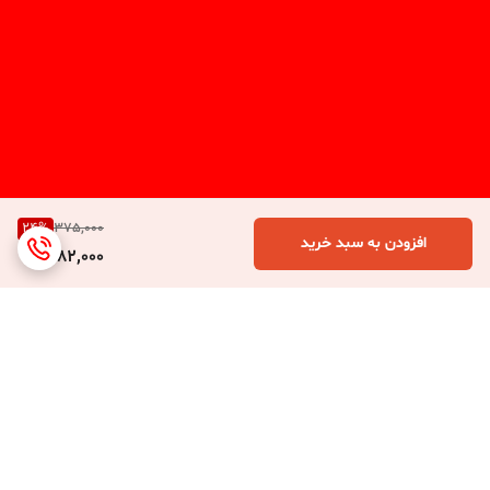
24
%
375,000
افزودن به سبد خرید
282,000
برگشت به بالا