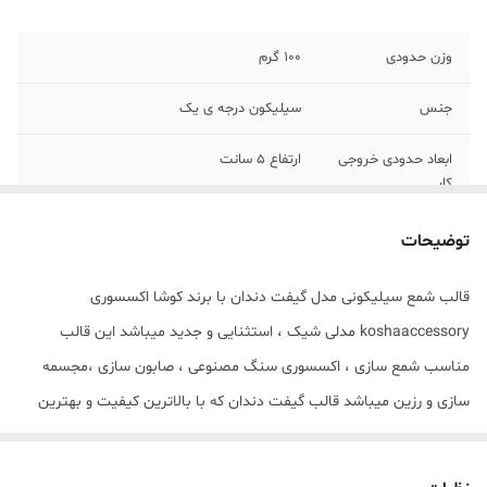
وزن حدودی
100 گرم
جنس
سیلیکون درجه ی یک
ابعاد حدودی خروجی
ارتفاع 5 سانت
کار
توضیحات
قالب شمع سیلیکونی مدل گیفت دندان با برند کوشا اکسسوری
koshaaccessory مدلی شیک ، استثنایی و جدید میباشد این قالب
مناسب شمع سازی ، اکسسوری سنگ مصنوعی ، صابون سازی ،مجسمه
سازی و رزین میباشد قالب گیفت دندان که با بالاترین کیفیت و بهترین
نوع سیلیکون تولید شده است قالب با تضمین بدون حباب ، نرم و قابل
انعطاف میباشد ابعاد حدودی خروجی گیفت دندان از قالب با ارتفاع 5