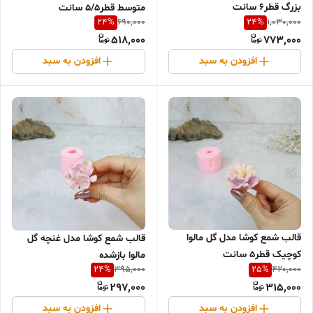
بزرگ قطر6 سانت
متوسط قطر5/5 سانت
24
%
24
%
690,000
1,030,000
518,000
773,000
افزودن به سبد
افزودن به سبد
قالب شمع کوشا مدل گل مالوا
قالب شمع کوشا مدل غنچه گل
کوچیک قطر5 سانت
مالوا بازشده
24
%
25
%
395,000
420,000
297,000
315,000
افزودن به سبد
افزودن به سبد