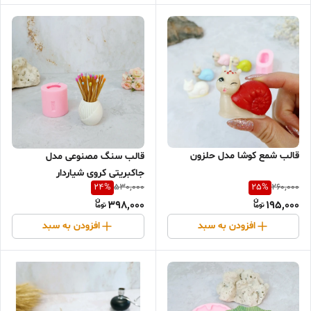
قالب شمع کوشا مدل حلزون
قالب سنگ مصنوعی مدل
جاکبریتی کروی شیاردار
24
%
25
%
530,000
260,000
398,000
195,000
افزودن به سبد
افزودن به سبد