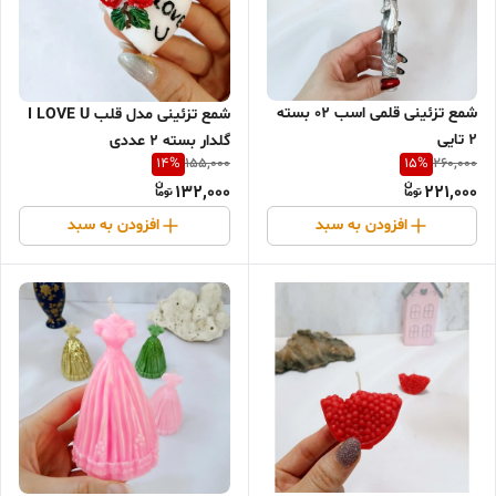
شمع تزئینی قلمی اسب 02 بسته
شمع تزئینی مدل قلب I LOVE U
2 تایی
گلدار بسته 2 عددی
14
%
15
%
155,000
260,000
132,000
221,000
افزودن به سبد
افزودن به سبد