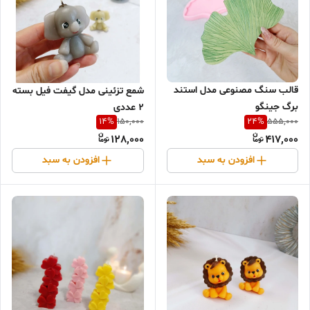
قالب سنگ مصنوعی مدل استند
شمع تزئینی مدل گیفت فیل بسته
برگ جینگو
2 عددی
14
%
24
%
150,000
555,000
128,000
417,000
افزودن به سبد
افزودن به سبد