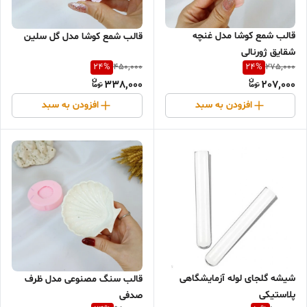
قالب شمع کوشا مدل غنچه
قالب شمع کوشا مدل گل سلین
شقایق ژورنالی
24
%
24
%
450,000
275,000
338,000
207,000
افزودن به سبد
افزودن به سبد
شیشه گلجای لوله آزمایشگاهی
قالب سنگ مصنوعی مدل ظرف
پلاستیکی
صدفی