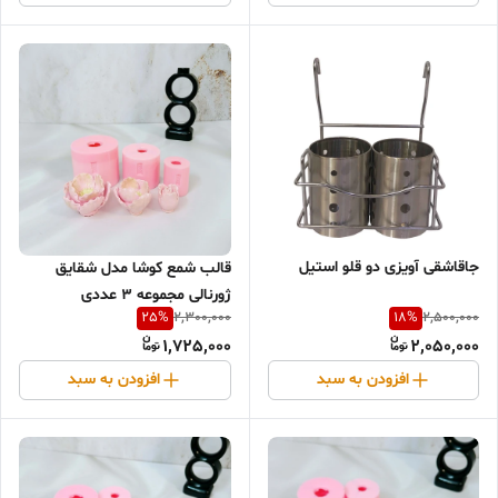
جاقاشقی آویزی دو قلو استیل
قالب شمع کوشا مدل شقایق
ژورنالی مجموعه 3 عددی
25
%
18
%
2,300,000
2,500,000
1,725,000
2,050,000
افزودن به سبد
افزودن به سبد