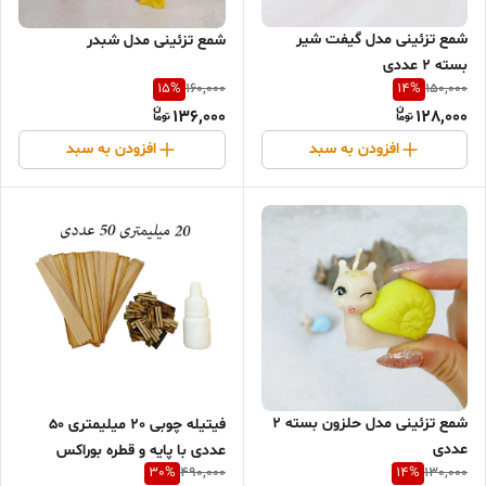
شمع تزئینی مدل گیفت شیر
شمع تزئینی مدل شبدر
بسته 2 عددی
15
%
14
%
160,000
150,000
136,000
128,000
افزودن به سبد
افزودن به سبد
شمع تزئینی مدل حلزون بسته 2
فیتیله چوبی 20 میلیمتری 50
عددی
عددی با پایه و قطره بوراکس
30
%
14
%
490,000
130,000