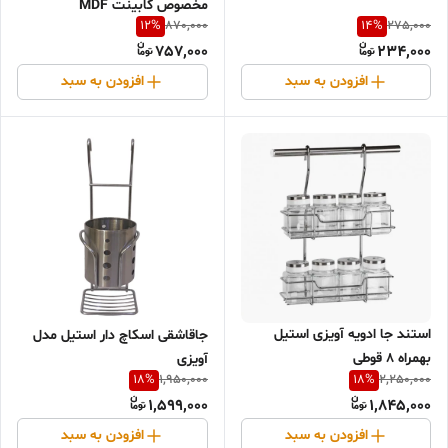
مخصوص کابینت MDF
12
%
14
%
870,000
275,000
757,000
234,000
افزودن به سبد
افزودن به سبد
استند جا ادویه آویزی استیل
جاقاشقی اسکاچ دار استیل مدل
بهمراه 8 قوطی
آویزی
18
%
18
%
1,950,000
2,250,000
1,599,000
1,845,000
افزودن به سبد
افزودن به سبد