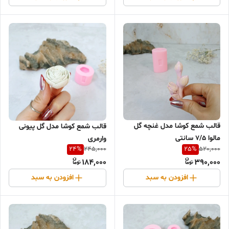
قالب شمع کوشا مدل غنچه گل
قالب شمع کوشا مدل گل پیونی
مالوا 7/5 سانتی
وارمری
24
%
25
%
245,000
520,000
184,000
390,000
افزودن به سبد
افزودن به سبد