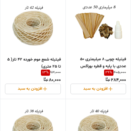
فیتیله چوبی 8 میلیمتری 50
فیتیله شمع موم خورده 42 تار( 5
عددی با پایه و قطره بوراکس
تا 25 متری)
13
%
29
%
93,000
405,000
80,000
284,000
افزودن به سبد
افزودن به سبد