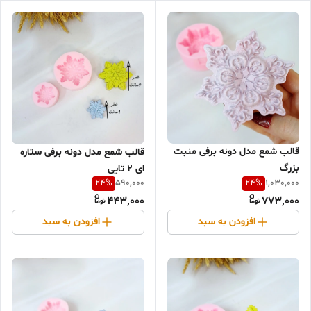
قالب شمع مدل دونه برفی منبت
قالب شمع مدل دونه برفی ستاره
بزرگ
ای 2 تایی
24
%
24
%
590,000
1,030,000
443,000
773,000
افزودن به سبد
افزودن به سبد