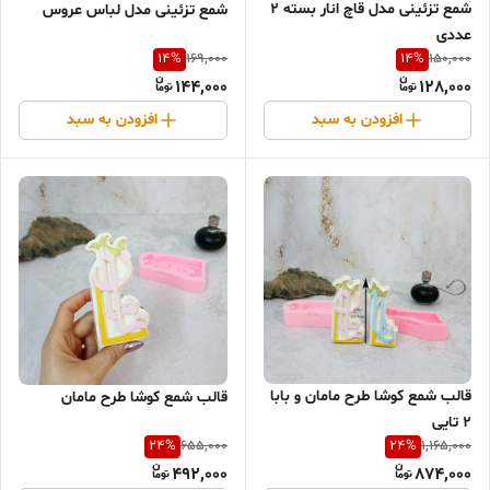
شمع تزئینی مدل قاچ انار بسته 2
شمع تزئینی مدل لباس عروس
عددی
14
%
14
%
169,000
150,000
144,000
128,000
افزودن به سبد
افزودن به سبد
قالب شمع کوشا طرح مامان و بابا
قالب شمع کوشا طرح مامان
2 تایی
24
%
24
%
655,000
1,165,000
492,000
874,000