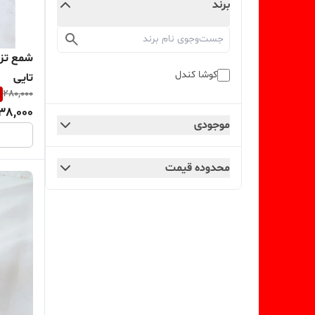
برند
کوشا کندل
تایی
280,000
38,000
موجودی
محدوده قیمت