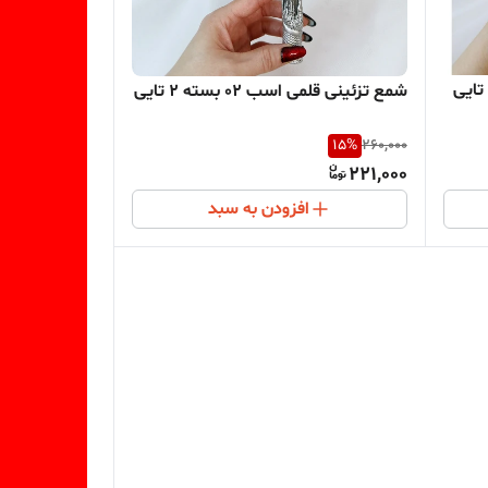
شمع تزئینی قلمی اسب 02 بسته 2 تایی
15
%
260,000
221,000
افزودن به سبد