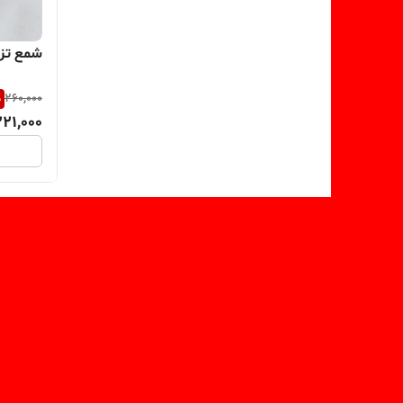
شمع تزئینی 
%
260,000
221,000