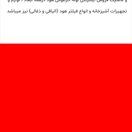
و عاملیت فروش اینترنتی لوله خرطومی هود درهمه ابعاد ، لوازم و
تجهیزات آشپزخانه و انواع فیلتر هود (الیافی و ذغالی) نیز میباشد