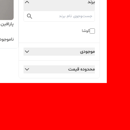
برند
پارافین شمع 3 در
کوشا
ناموجود
موجودی
محدوده قیمت