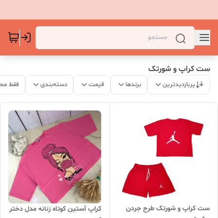
ست کراپ و شورتک
پربازدیدترین
برندها
قیمت
دسته‌بندی
فقط مح
ست کراپ و شورتک طرح جردن
کراپ‌ آستین کوتاه زنانه مدل دختر