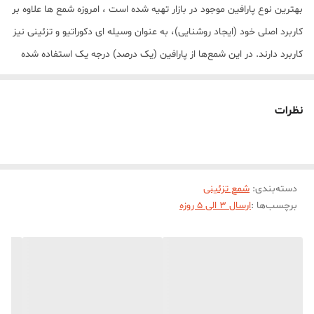
بهترین نوع پارافین موجود در بازار تهیه شده است ، امروزه شمع ها علاوه بر
کاربرد اصلی خود (ایجاد روشنایی)، به عنوان وسیله ای دکوراتیو و تزئینی نیز
کاربرد دارند. در این شمع‌ها از پارافین (یک درصد) درجه یک استفاده شده
است. این شمع در هنگام سوختن بدون دود و بو می‌باشد. مدل اسب
آرجنتو مناسب برای انواع دکوراسیون و سلیقه ها در رنگبندی متنوع تولید
نظرات
می شود.
دسته‌بندی
:
شمع تزئینی
برچسب‌ها :
ارسال 3 الی 5 روزه