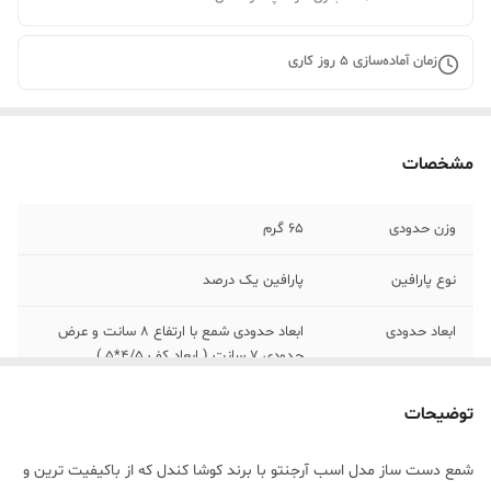
زمان آماده‌سازی
5
روز کاری
مشخصات
وزن حدودی
65 گرم
نوع پارافین
پارافین یک درصد
ابعاد حدودی
ابعاد حدودی شمع با ارتفاع 8 سانت و عرض
حدودی 7 سانت ( ابعاد کف 4/5*5 )
توضیحات
شمع دست ساز مدل اسب آرجنتو با برند کوشا کندل که از باکیفیت ترین و