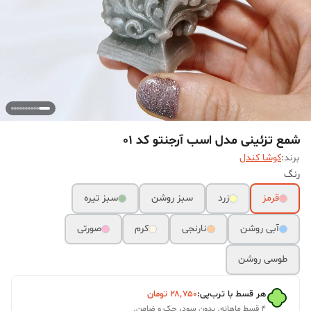
شمع تزئینی مدل اسب آرجنتو کد 01
برند:
کوشا کندل
رنگ
قرمز
زرد
سبز روشن
سبز تیره
آبی روشن
نارنجی
کرم
صورتی
طوسی روشن
هر قسط با ترب‌پی:
۲۸٬۷۵۰
تومان
۴ قسط ماهانه. بدون سود، چک و ضامن.