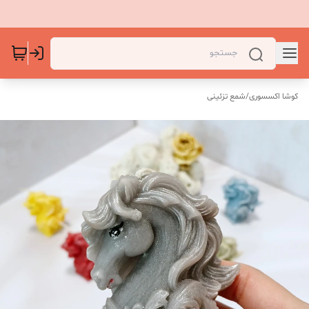
کوشا اکسسوری
/
شمع تزئینی