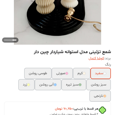
شمع تزئینی مدل استوانه شیاردار چین دار
برند:
کوشا کندل
رنگ
سفید
کرم
صورتی
طوسی روشن
سبز روشن
سبز تیره
آبی روشن
زرد
نارنجی
هر قسط با ترب‌پی:
۷۰٬۲۵۰
تومان
۴ قسط ماهانه. بدون سود، چک و ضامن.