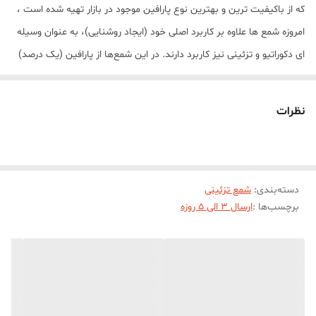
که از باکیفیت ترین و بهترین نوع پارافین موجود در بازار تهیه شده است ،
امروزه شمع ها علاوه بر کاربرد اصلی خود (ایجاد روشنایی)، به عنوان وسیله
ای دکوراتیو و تزئینی نیز کاربرد دارند. در این شمع‌ها از پارافین (یک درصد)
درجه یک استفاده شده است. این شمع در هنگام سوختن بدون دود و بو
می‌باشد. مدل استوانه چین دار مناسب برای انواع دکوراسیون و سلیقه ها
نظرات
در رنگبندی متنوع تولید می شود.ابعاد حدودی شمع با ارتفاع 16 سانت و
قطر بالای شمع 5 سانت و قطر پایین قسمت چین دار 6/5 سانت میباشد
دسته‌بندی
:
شمع تزئینی
برچسب‌ها :
ارسال 3 الی 5 روزه