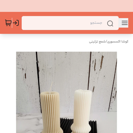
کوشا اکسسوری
/
شمع تزئینی