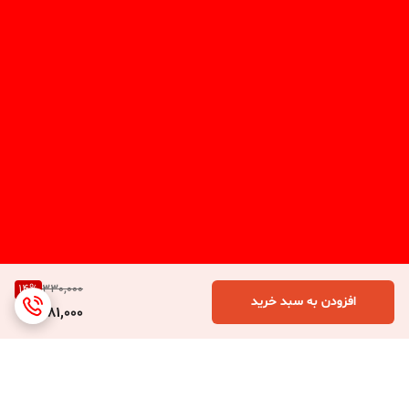
14
%
330,000
افزودن به سبد خرید
281,000