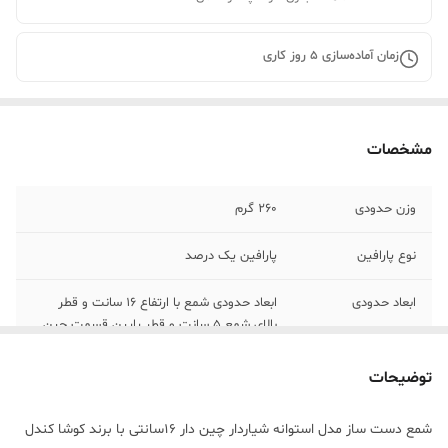
زمان آماده‌سازی
5
روز کاری
مشخصات
وزن حدودی
260 گرم
نوع پارافین
پارافین یک درصد
ابعاد حدودی
ابعاد حدودی شمع با ارتفاع 16 سانت و قطر
بالای شمع 5 سانت و قطر پایین قسمت چین
دار 6/5 سانت میباشد
توضیحات
شمع دست ساز مدل استوانه شیاردار چین دار 16سانتی با برند کوشا کندل