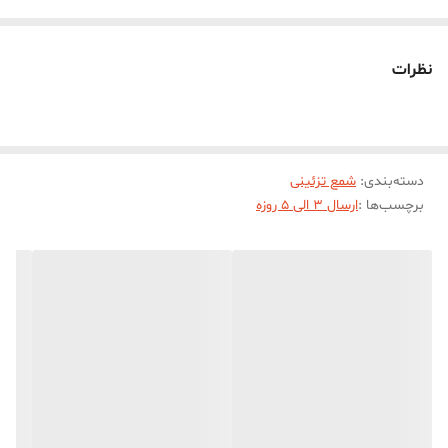
استفاده شده است. این شمع در هنگام سوختن بدون دود و بو می‌باشد.
شمع مدل ایران مناسب برای انواع دکوراسیون و سلیقه ها در رنگبندی
نظرات
متنوع تولید می شود. ابعاد حدودی شمع ایران با ارتفاع 5 سانت و طول و
عرض حدودی 4 * 2 سانت میباشد
دسته‌بندی
:
شمع تزئینی
برچسب‌ها :
ارسال 3 الی 5 روزه