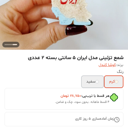
شمع تزئینی مدل ایران 5 سانتی بسته 2 عددی
برند:
کوشا کندل
رنگ
کرم
سفید
هر قسط با ترب‌پی:
۲۸٬۷۵۰
تومان
۴ قسط ماهانه. بدون سود، چک و ضامن.
زمان آماده‌سازی
5
روز کاری