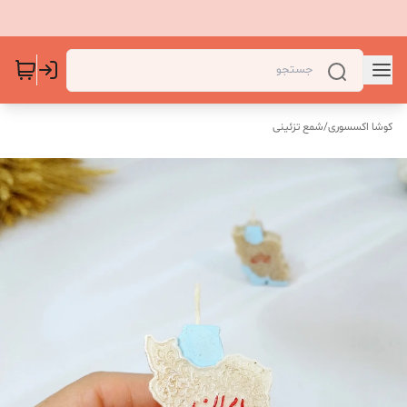
کوشا اکسسوری
/
شمع تزئینی