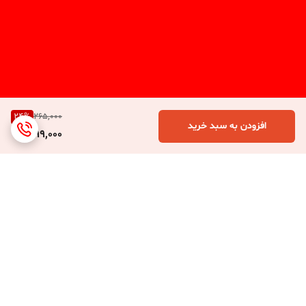
24
%
265,000
افزودن به سبد خرید
199,000
برگشت به بالا