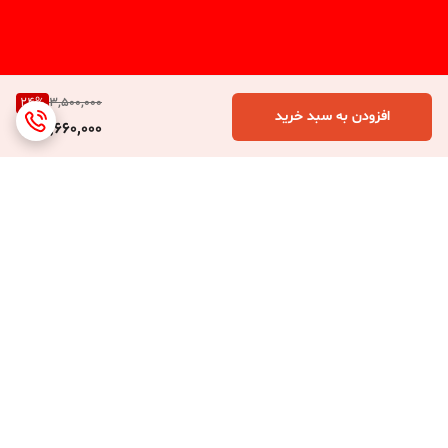
24
%
3,500,000
افزودن به سبد خرید
2,660,000
برگشت به بالا