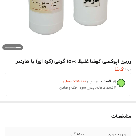
رزین اپوکسی کوشا غلیظ 1500 گرمی (کره ای) با هاردنر
برند:
کوشا
هر قسط با ترب‌پی:
۶۶۵٬۰۰۰
تومان
۴ قسط ماهانه. بدون سود، چک و ضامن.
مشخصات
وزن حدودی
1500 گرم