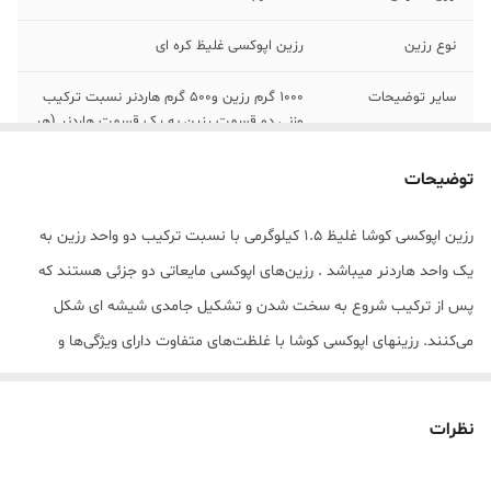
نوع رزین
رزین اپوکسی غلیظ کره ای
سایر توضیحات
۱۰۰۰ گرم رزین و۵۰۰ گرم هاردنر نسبت ترکیب
وزنی دو قسمت رزین به یک قسمت هاردنر (هر
۱۰ گرم رزین،پنج گرم هاردنر)
توضیحات
رزین اپوکسی کوشا غلیظ 1.5 کیلوگرمی با نسبت ترکیب دو واحد رزین به
یک واحد هاردنر میباشد . رزین‌های اپوکسی مایعاتی دو جزئی هستند که
پس از ترکیب شروع به سخت شدن و تشکیل جامدی شیشه ای شکل
می‌کنند. رزینهای اپوکسی کوشا با غلظت‌های متفاوت دارای ویژگی‌ها و
کاربردهای متفاوتی هستند. خروج حباب از رزین‌های رقیق راحت تر صورت
گرفته و این رزینها به سرعت روی سطوح و داخل قالبها را پر کرده و کاربرد
نظرات
بهتری در هنر چوب و رزین دارند. همچنین رزین‌های غلیظ را می‌توان برای
ایجاد سطوح خارجی محدب و ایجاد افکت حباب داخل رزین به کار برد. رزین