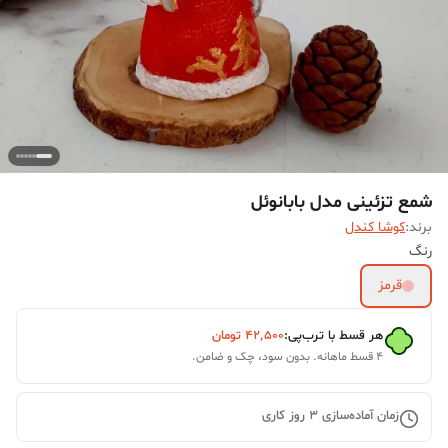
شمع تزئینی مدل بابانوئل
برند:
کوشا کندل
رنگ
قرمز
هر قسط با ترب‌پی:
۴۲٬۵۰۰
تومان
۴ قسط ماهانه. بدون سود، چک و ضامن.
زمان آماده‌سازی
3
روز کاری