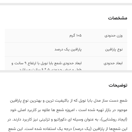
مشخصات
وزن حدودی
105 گرم
نوع پارافین
پارافین یک درصد
ابعاد حدودی
ابعاد حدودی شمع بابا نویل با ارتفاع 9 سانت و
طول و عرض حدودی 5 * 6 سانت میباشد.
توضیحات
شمع دست ساز مدل بابا نویل که از باکیفیت ترین و بهترین نوع پارافین
موجود در بازار تهیه شده است ، امروزه شمع ها علاوه بر کاربرد اصلی خود
(ایجاد روشنایی)، به عنوان وسیله ای دکوراتیو و تزئینی نیز کاربرد دارند. در
این شمع‌ها از پارافین (یک درصد) درجه یک استفاده شده است. این شمع