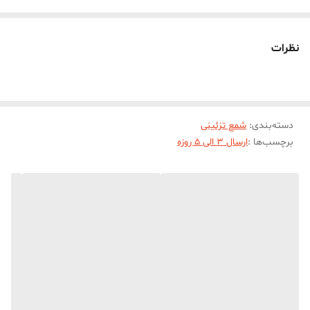
در هنگام سوختن بدون دود و بو می‌باشد. شمع مدل بابا نویل مناسب
انواع مناسبت ها و انواع دکوراسیون و سلیقه ها در رنگبندی متنوع تولید
نظرات
می شود.ابعاد حدودی شمع بابا نویل با ارتفاع 9 سانت و طول و عرض
حدودی 5 * 6 سانت میباشد.
دسته‌بندی
:
شمع تزئینی
برچسب‌ها :
ارسال 3 الی 5 روزه