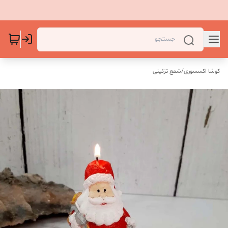
کوشا اکسسوری
/
شمع تزئینی