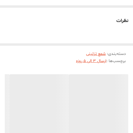
در هنگام سوختن بدون دود و بو می‌باشد. شمع مدل بابا نویل مناسب
انواع مناسبت ها و انواع دکوراسیون و سلیقه ها در رنگبندی متنوع تولید
نظرات
می شود.ابعاد حدودی شمع بابا نویل با ارتفاع 9 سانت و طول و عرض
حدودی 5 * 6 سانت میباشد.
دسته‌بندی
:
شمع تزئینی
برچسب‌ها :
ارسال 3 الی 5 روزه