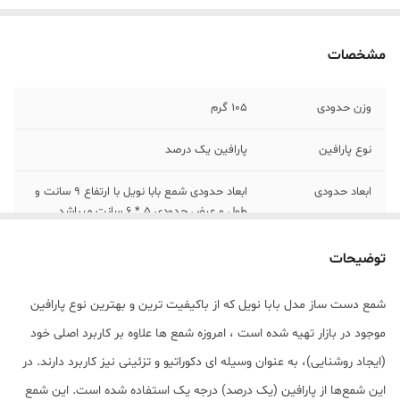
مشخصات
وزن حدودی
105 گرم
نوع پارافین
پارافین یک درصد
ابعاد حدودی
ابعاد حدودی شمع بابا نویل با ارتفاع 9 سانت و
طول و عرض حدودی 5 * 6 سانت میباشد.
توضیحات
شمع دست ساز مدل بابا نویل که از باکیفیت ترین و بهترین نوع پارافین
موجود در بازار تهیه شده است ، امروزه شمع ها علاوه بر کاربرد اصلی خود
(ایجاد روشنایی)، به عنوان وسیله ای دکوراتیو و تزئینی نیز کاربرد دارند. در
این شمع‌ها از پارافین (یک درصد) درجه یک استفاده شده است. این شمع