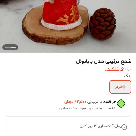
شمع تزئینی مدل بابانوئل
برند:
کوشا کندل
رنگ
قرمز
هر قسط با ترب‌پی:
۴۲٬۵۰۰
تومان
۴ قسط ماهانه. بدون سود، چک و ضامن.
زمان آماده‌سازی
3
روز کاری