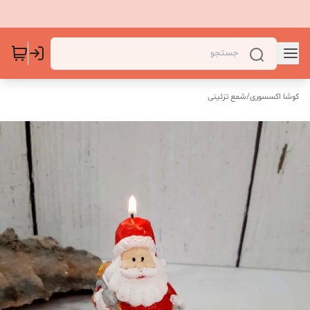
کوشا اکسسوری
/
شمع تزئینی