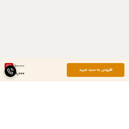
14
%
150,000
افزودن به سبد خرید
128,000