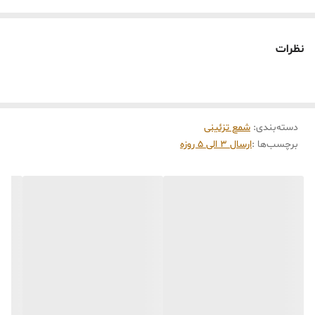
این شمع در هنگام سوختن بدون دود و بو می‌باشد. شمع مدل گیفت شیر
مناسب انواع گیفت ،مناسبت ها و انواع دکوراسیون و سلیقه ها در
نظرات
رنگبندی متنوع تولید می شود.شمع گیفت شیر با ابعاد حدودی 2/5 * 5
سانت و ارتفاع 6 سانت میباشد.
دسته‌بندی
:
شمع تزئینی
برچسب‌ها :
ارسال 3 الی 5 روزه