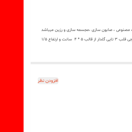
کسسوری سنگ مصنوعی ، صابون سازی ،مجسمه سازی و رزین میباشد
که با بالاترین کیفیت و بهترین نوع سیلیکون تولید شده است قالب با تضمین بدون حباب ، نرم و قابل انعطاف میباشد ابعاد حدودی خروجی قلب 3 تایی گلدار از قالب 5 * 4 سانت و ارتفاع 1/5
افزودن نظر