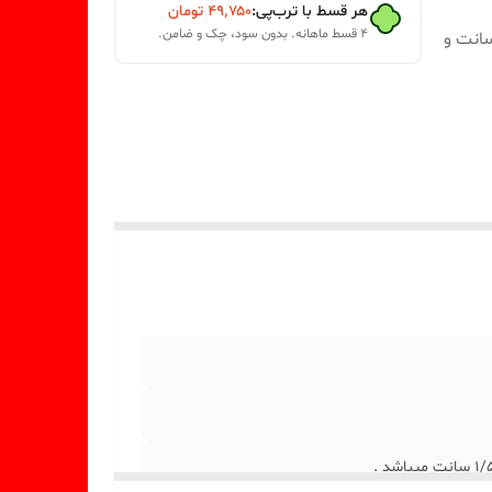
هر قسط با ترب‌پی:
۴۹٬۷۵۰
تومان
۴ قسط ماهانه. بدون سود، چک و ضامن.
روجی قلب 3 تایی گلدار از قالب 5 * 4 سانت و