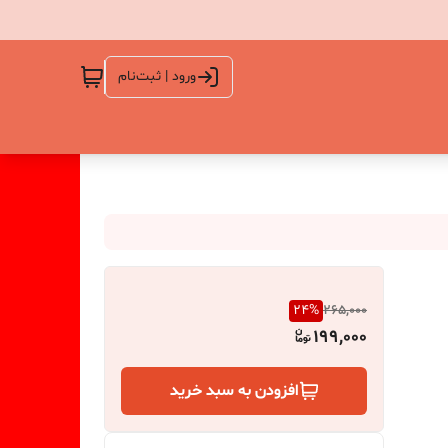
ورود | ثبت‌نام
24
%
265,000
199,000
افزودن به سبد خرید