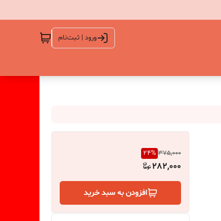
ورود | ثبت‌نام
24
%
375,000
282,000
افزودن به سبد خرید