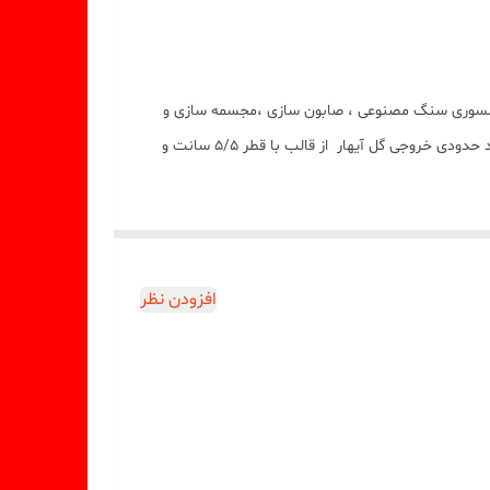
ناسب شمع سازی ، اکسسوری سنگ مصنوعی ، صابون سازی ،مجسمه سازی و
رزین میباشد که با بالاترین کیفیت و بهترین نوع سیلیکون تولید شده است قالب با تضمین بدون حباب ، نرم و قابل انعطاف میباشد ابعاد حدودی خروجی گل آیهار از قالب با قطر 5/5 سانت و
افزودن نظر