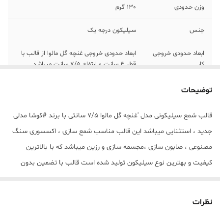
وزن حدودی
130 گرم
جنس
سیلیکون درجه یک
ابعاد حدودی خروجی
ابعاد حدودی خروجی غنچه گل مالوا از قالب با
کار
قطر 4 سانت و ارتفاع 7/5 سانت میباشد .
توضیحات
قالب شمع سیلیکونی مدل 'غنچه گل مالوا 7/5 سانتی با برند #کوشا مدلی
جدید ، استثنایی میباشد این قالب مناسب شمع سازی ، اکسسوری سنگ
مصنوعی ، صابون سازی ،مجسمه سازی و رزین میباشد که با بالاترین
کیفیت و بهترین نوع سیلیکون تولید شده است قالب با تضمین بدون
حباب ، نرم و قابل انعطاف میباشد ابعاد حدودی خروجی غنچه گل مالوا از
قالب با قطر 4 سانت و ارتفاع 7/5 سانت میباشد . (قالب دارای دو برش از
نظرات
طرفین جهت درآوردن خروجی غنچه گل مالوا از قالب میباشد)