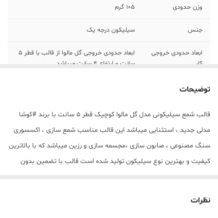
وزن حدودی
105 گرم
جنس
سیلیکون درجه یک
ابعاد حدودی خروجی
ابعاد حدودی خروجی گل مالوا از قالب با قطر 5
کار
سانت و ارتفاع 4 سانت میباشد .
توضیحات
قالب شمع سیلیکونی مدل گل مالوا کوچیک قطر 5 سانت با برند #کوشا
مدلی جدید ، استثنایی میباشد این قالب مناسب شمع سازی ، اکسسوری
سنگ مصنوعی ، صابون سازی ،مجسمه سازی و رزین میباشد که با بالاترین
کیفیت و بهترین نوع سیلیکون تولید شده است قالب با تضمین بدون
حباب ، نرم و قابل انعطاف میباشد ابعاد حدودی خروجی گل مالوا از قالب با
قطر 5 سانت و ارتفاع 4 سانت میباشد . (قالب دارای چهار 4 برش از طرفین
نظرات
جهت درآوردن خروجی گل مالوا از قالب میباشد)