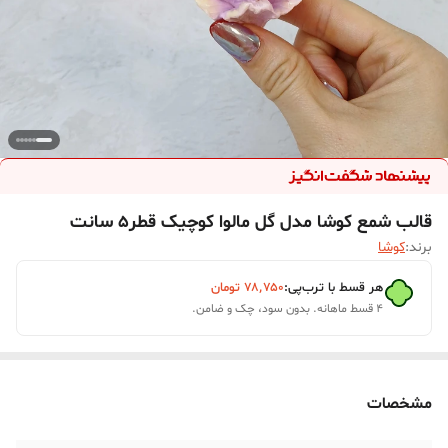
قالب شمع کوشا مدل گل مالوا کوچیک قطر5 سانت
برند:
کوشا
هر قسط با ترب‌پی:
۷۸٬۷۵۰
تومان
۴ قسط ماهانه. بدون سود، چک و ضامن.
مشخصات