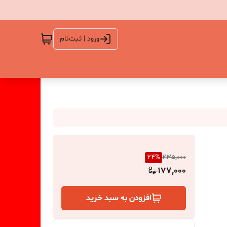
ورود | ثبت‌نام
24
%
235,000
177,000
افزودن به سبد خرید