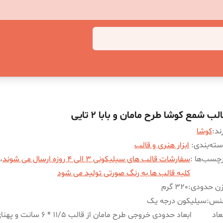
لب شمع کوشا طرح مامان و بابا 2 تایی
ند:
کوشا
ته‌بندی
:
ابزار هنری و قالب
چسب‌ها :
سفارشات قالب های سیلیکونی 3 الی 4 روزه ارسال می شوند
،
کلیه قالب ها به رنگ صورتی تولید می شود
زن حدودی
:
320 گرم
نس
:
سیلیکون درجه یک
عاد