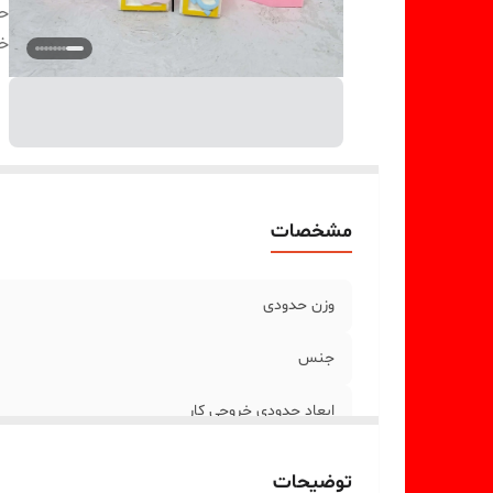
ح
خر
مشخصات
وزن حدودی
جنس
ابعاد حدودی خروجی کار
توضیحات