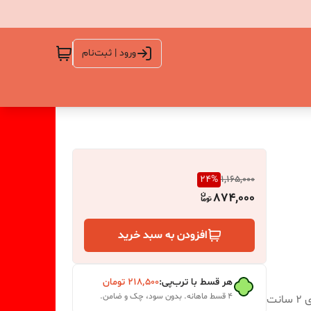
ورود | ثبت‌نام
24
%
1,165,000
874,000
افزودن به سبد خرید
هر قسط با ترب‌پی:
۲۱۸٬۵۰۰
تومان
۴ قسط ماهانه. بدون سود، چک و ضامن.
ابعاد حدودی خروجی طرح مامان از قالب 11/5 * 6 سانت و پهنای 2 سانت