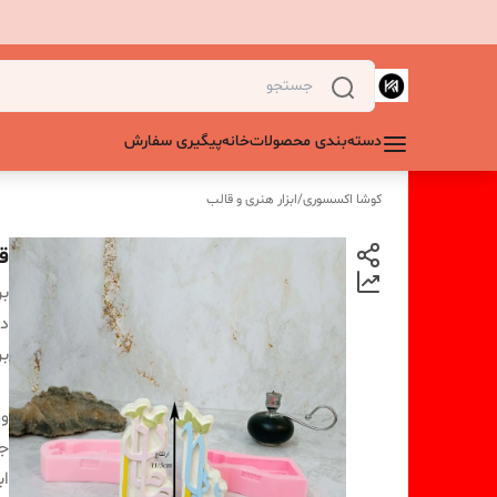
دسته‌بندی محصولات
خانه
پیگیری سفارش
کوشا اکسسوری
/
ابزار هنری و قالب
قا
بر
دس
بر
و
ج
اب