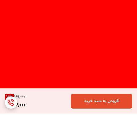
14
%
169,000
افزودن به سبد خرید
144,000