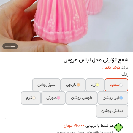
شمع تزئینی مدل لباس عروس
برند:
کوشا کندل
رنگ
سفید
زرد
نارنجی
سبز روشن
آبی روشن
طوسی روشن
صورتی
کرم
بنفش روشن
هر قسط با ترب‌پی:
۳۶٬۰۰۰
تومان
۴ قسط ماهانه. بدون سود، چک و ضامن.