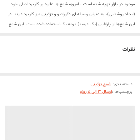
موجود در بازار تهیه شده است ، امروزه شمع ها علاوه بر کاربرد اصلی خود
(ایجاد روشنایی)، به عنوان وسیله ای دکوراتیو و تزئینی نیز کاربرد دارند. در
این شمع‌ها از پارافین (یک درصد) درجه یک استفاده شده است. این شمع
در هنگام سوختن بدون دود و بو می‌باشد. شمع مدل شبدر مناسب انواع
گیفت ،مناسبت ها و انواع دکوراسیون و سلیقه ها در رنگبندی متنوع تولید
نظرات
می شود.شمع شبدر با ابعاد حدودی 5 * 2/5 سانت و ارتفاع 15 سانت
میباشد.
دسته‌بندی
:
شمع تزئینی
برچسب‌ها :
ارسال 3 الی 5 روزه