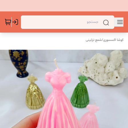
کوشا اکسسوری
/
شمع تزئینی