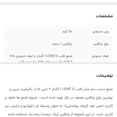
مشخصات
وزن حدودی
50 گرم
نوع پارافین
پارافین 1 درصد
ابعاد حدودی
شمع قلب I LOVE U گلدار با ابعاد حدودی 6/5
* 5/5 سانت و پهنای 2/5 سانت میباشد.
توضیحات
شمع دست ساز مدل قلب I LOVE U گلدار 2 تایی که از باکیفیت ترین و
بهترین نوع پارافین موجود در بازار تهیه شده است ، امروزه شمع ها علاوه بر
کاربرد اصلی خود (ایجاد روشنایی)، به عنوان وسیله ای دکوراتیو و تزئینی نیز
کاربرد دارند. در این شمع‌ها از پارافین (یک درصد) درجه یک استفاده شده