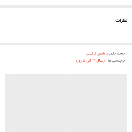
است. این شمع در هنگام سوختن بدون دود و بو می‌باشد. شمع مدل قلب
I LOVE U گلدار مناسب انواع گیفت ،مناسبت ها و انواع دکوراسیون و
نظرات
سلیقه ها در رنگبندی متنوع تولید می شود.شمع قلب I LOVE U گلدار با
ابعاد حدودی 6/5 * 5/5 سانت و پهنای 2/5 سانت میباشد.
دسته‌بندی
:
شمع تزئینی
برچسب‌ها :
ارسال 3 الی 5 روزه