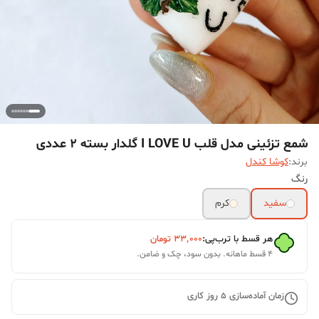
شمع تزئینی مدل قلب I LOVE U گلدار بسته 2 عددی
برند:
کوشا کندل
رنگ
سفید
کرم
هر قسط با ترب‌پی:
۳۳٬۰۰۰
تومان
۴ قسط ماهانه. بدون سود، چک و ضامن.
زمان آماده‌سازی
5
روز کاری