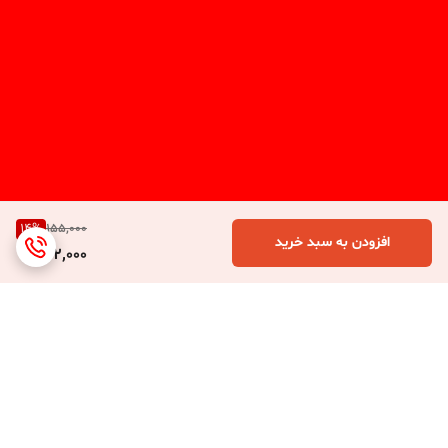
14
%
155,000
افزودن به سبد خرید
132,000