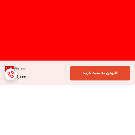
15
%
260,000
افزودن به سبد خرید
221,000