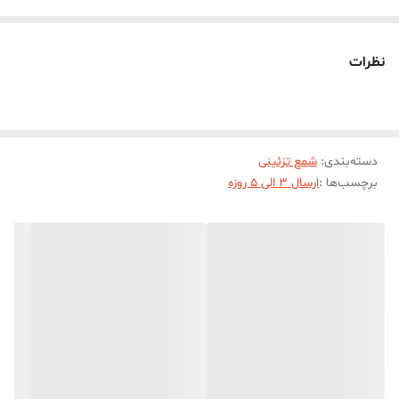
درصد) درجه یک استفاده شده است. این شمع قلمی در هنگام سوختن
بدون دود و بو می‌باشد. شمع قلمی اسب مناسب برای انواع دکوراسیون و
نظرات
سلیقه ها در رنگبندی متنوع تولید می شود.ابعاد حدودی این شمع قلمی با
ارتفاع 20 سانت و قطر کف شمع قلمی 2 سانت میباشد
دسته‌بندی
:
شمع تزئینی
برچسب‌ها :
ارسال 3 الی 5 روزه