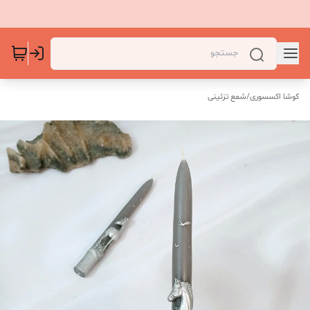
کوشا اکسسوری
/
شمع تزئینی