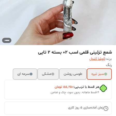
شمع تزئینی قلمی اسب 02 بسته 2 تایی
برند:
کوشا کندل
رنگ
سبز تیره
طوسی روشن
مشکی
سرمه ای
هر قسط با ترب‌پی:
۵۵٬۲۵۰
تومان
۴ قسط ماهانه. بدون سود، چک و ضامن.
زمان آماده‌سازی
5
روز کاری