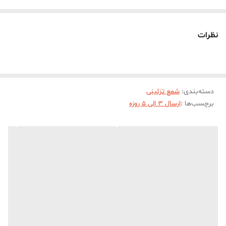
درصد) درجه یک استفاده شده است. این شمع قلمی در هنگام سوختن
بدون دود و بو می‌باشد. شمع قلمی اسب مناسب برای انواع دکوراسیون و
نظرات
سلیقه ها در رنگبندی متنوع تولید می شود.ابعاد حدودی این شمع قلمی با
ارتفاع 20 سانت و قطر کف شمع قلمی 2 سانت میباشد
دسته‌بندی
:
شمع تزئینی
برچسب‌ها :
ارسال 3 الی 5 روزه