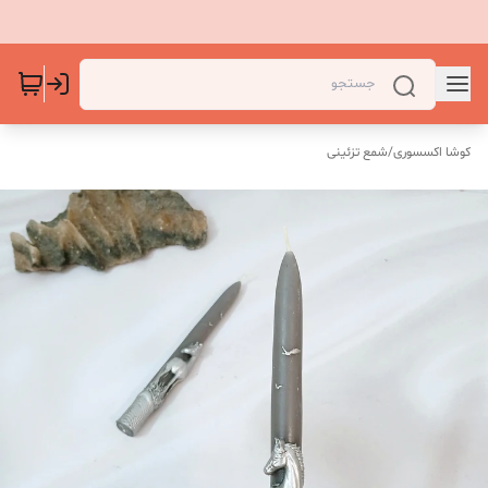
کوشا اکسسوری
/
شمع تزئینی