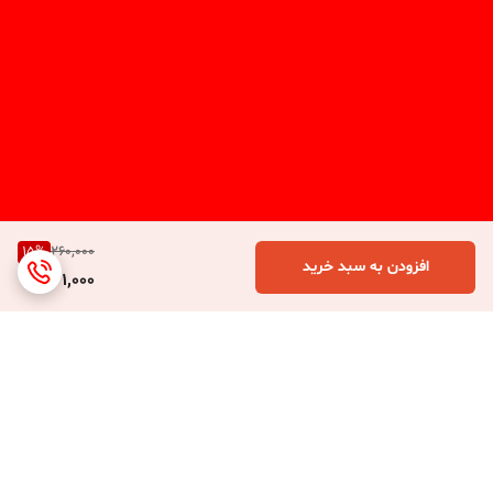
15
%
260,000
افزودن به سبد خرید
221,000