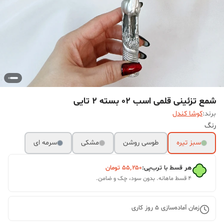
شمع تزئینی قلمی اسب 02 بسته 2 تایی
برند:
کوشا کندل
رنگ
سبز تیره
طوسی روشن
مشکی
سرمه ای
هر قسط با ترب‌پی:
۵۵٬۲۵۰
تومان
۴ قسط ماهانه. بدون سود، چک و ضامن.
زمان آماده‌سازی
5
روز کاری