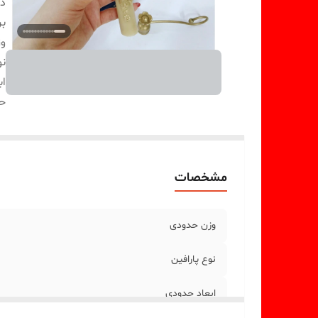
دس
بر
و
نو
اب
ح
مشخصات
وزن حدودی
نوع پارافین
ابعاد حدودی