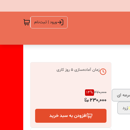
ورود | ثبت‌نام
زمان آماده‌سازی
5
روز کاری
14
%
270,000
مه ای
230,000
زرد
افزودن به سبد خرید