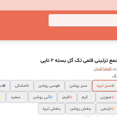
ع تزئینی قلمی تک گل بسته 2 تایی
ند:
کوشا کندل
نگ
سبز تیره
سبز روشن
طوسی روشن
مشکی
سر
صورتی
کرم
قرمز
آبی روشن
سفید
نارنجی
بنفش روشن
بنفش تیره