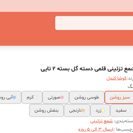
ع تزئینی قلمی دسته گل بسته 2 تایی
ند:
کوشا کندل
نگ
سبز روشن
طوسی روشن
صورتی
کرم
آبی رو
سفید
زرد
نارنجی
بنفش روشن
ته‌بندی
:
شمع تزئینی
چسب‌ها :
ارسال 3 الی 5 روزه