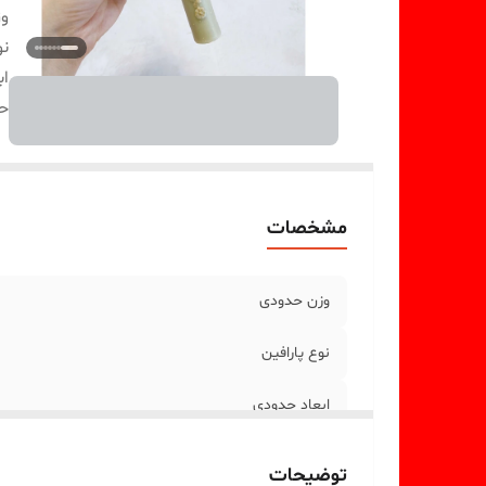
و
نو
اب
ح
مشخصات
وزن حدودی
نوع پارافین
ابعاد حدودی
توضیحات