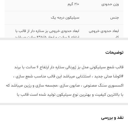
وزن حدودی
210 گرم
جنس
سیلیکون درجه یک
ابعاد حدودی خروجی
ابعاد حدودی خروجی بز ستاره دار از قالب با
کار
ارتفاع 6 سانت و ابعاد 5/5*4 سانت میباشد .
توضیحات
قالب شمع سیلیکونی مدل بز ژورنالی ستاره دار ارتفاع 6 سانت با برند
#کوشا مدلی جدید ، استثنایی میباشد این قالب مناسب شمع سازی ،
اکسسوری سنگ مصنوعی ، صابون سازی ،مجسمه سازی و رزین میباشد که
با بالاترین کیفیت و بهترین نوع سیلیکون تولید شده است قالب با
تضمین بدون حباب ، نرم و قابل انعطاف میباشد ابعاد حدودی خروجی بز
ستاره دار از قالب با ارتفاع 6 سانت و ابعاد 5/5*4 سانت میباشد . (قالب
نقد و بررسی
دارای دو 2 برش از طرفین جهت درآوردن خروجی بز ژورنالی ستاره دار از