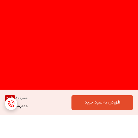
25
%
800,000
افزودن به سبد خرید
600,000