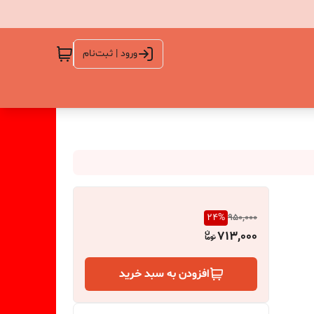
ورود | ثبت‌نام
24
%
950,000
713,000
افزودن به سبد خرید