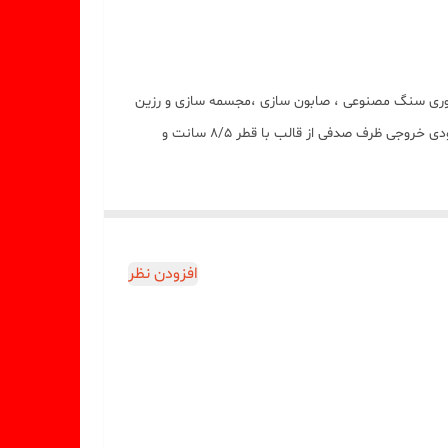
شمع سازی ، اکسسوری سنگ مصنوعی ، صابون سازی ،مجسمه سازی و رزین
میباشد که با بالاترین کیفیت و بهترین نوع سیلیکون تولید شده است قالب با تضمین بدون حباب ، نرم و قابل انعطاف میباشد ابعاد حدودی خروجی ظرف صدفی از قالب با قطر 8/5 سانت و
افزودن نظر