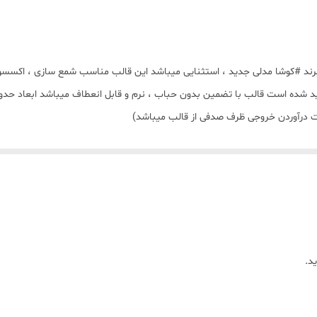
وعی مدل ظرف صدفی قطر 8/5 سانت با برند #کوشا مدلی جدید ، استثنایی میباشد این قالب مناسب 
د.