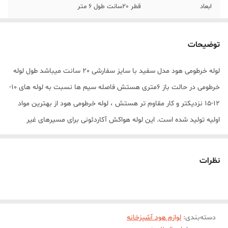
ابعاد
قطر 20سانت طول 6 متر
توضیحات
لوله خرطومی هود مدل سفید با سایز سفارشی 20 سانت میباشد طول لوله
خرطومی در حالت باز 6متری هستش فاصله سیم ها نسبت به لوله های 10-
12-15 نزدیکتر و کار مقاوم تر هستش ، لوله خرطومی هود از بهترین مواد
اولیه تولید شده است. این لوله هواکش آکاردئونی برای مسیرهای غیر
مستقیم بسیار مناسب است و نیاز به زانو و شیفتر را برطرف می‌سازد و
مشکل کج بودن مسیر دریچه‌ی خروجی به هواکش را به خوبی برطرف می
نظرات
کند
دسته‌بندی
:
لوازم هود آشپزخانه