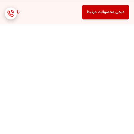
ناموجود
دیدن محصولات مرتبط
برگشت به بالا
ارسال 3 الی 4 روزه کلیه
پشتیبانی 7 روز هفته (10
محصولات
صبح تا 8 شب )