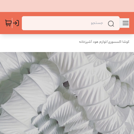
کوشا اکسسوری
/
لوازم هود آشپزخانه