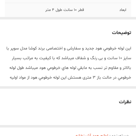
ابعاد
قطر 10 سانت طول 4 متر
توضیحات
این لوله خرطومي هود جدید و سفارشی و اختصاصی برند کوشا مدل سوپر با
سايز 10 سانت و بی رنگ و شفاف ميباشد که با کيفيت به مراتب بسیار
بالاتر و مقاوم تر نسب به مابقي لوله هاي خرطومي هود ميباشد طول لوله
خرطومي در حالت باز 3 متری هستش اين لوله خرطومي هود از مواد اوليه
نانو توليد شده است. اين لوله هواکش آکاردئوني براي مسيرهاي غير
مستقيم بسيار مناسب است و نياز به زانو و شيفتر را برطرف مي‌سازد و
نظرات
مشکل کج بودن مسير دريچه‌ي خروجي به هواکش را به خوبي برطرف مي
کند
دسته‌بندی
:
لوازم هود آشپزخانه