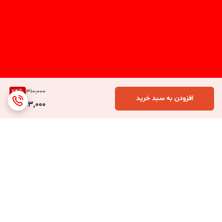
24
%
310,000
افزودن به سبد خرید
233,000
برگشت به بالا