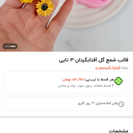
قالب شمع گل آفتابگردان 3 تایی
برند:
کوشا اکسسوری
هر قسط با ترب‌پی:
۵۸٬۲۵۰
تومان
۴ قسط ماهانه. بدون سود، چک و ضامن.
زمان آماده‌سازی
3
روز کاری
مشخصات