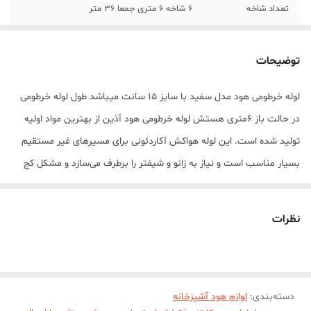
تعداد شاخه
6 شاخه 6 متری جمعا 36 متر
توضیحات
لوله خرطومی هود مدل سفید با سایز 15 سانت میباشد طول لوله خرطومی
در حالت باز 6متری هستش لوله خرطومی هود آذین از بهترین مواد اولیه
تولید شده است. این لوله هواکش آکاردئونی برای مسیرهای غیر مستقیم
بسیار مناسب است و نیاز به زانو و شیفتر را برطرف می‌سازد و مشکل کج
بودن مسیر دریچه‌ی خروجی به هواکش را به خوبی برطرف می کند هر کارتن
6 تا شاخه 6 متری جمعا 36 متر میباشد
نظرات
دسته‌بندی
:
لوازم هود آشپزخانه