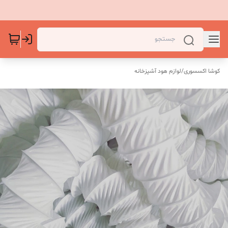
کوشا اکسسوری
/
لوازم هود آشپزخانه