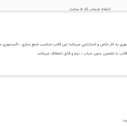
ارتفاع خروجی کار 5 سانت
وری يه کار خاص و استثنايي ميباشد اين قالب مناسب شمع سازي ، اکسسوري س
الب با تضمين بدون حباب ، نرم و قابل انعطاف ميباشد
جی کار از قالب میباشد))))
د.