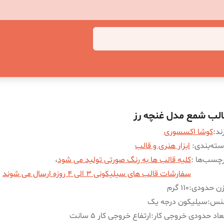
الب شمع مدل غنچه رز
ند:
کوشا اکسسوری
ته‌بندی
:
ابزار هنری و قالب
چسب‌ها :
کلیه قالب ها به رنگ صورتی تولید می شود
،
سفارشات قالب های سیلیکونی 3 الی 4 روزه ارسال می شوند
زن حدودی
:
110 گرم
نس
:
سیلیکون درجه یک
عاد حدودی خروجی کار
:
ارتفاع خروجی کار 5 سانت