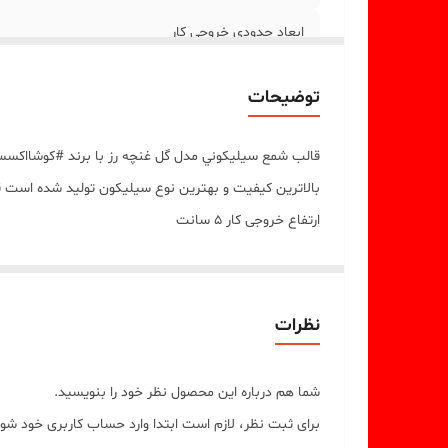
ابعاد حدودی خروجی کار
توضیحات
قالب شمع سيليکوني مدل گل غنچه رز با برند #کوشااکسس
بالاترين کيفيت و بهترين نوع سيليکون توليد شده است ق
ارتفاع خروجی کار 5 سانت
ارتفاع قالب 6 سانت
مهم : (((قالب دارای یک برش از یک طرف جهت درآوردن خرو
نظرات
شما هم درباره این محصول نظر خود را بنویسید.
برای ثبت نظر، لازم است ابتدا وارد حساب کاربری خود شوی