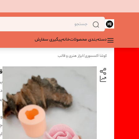
دسته‌بندی محصولات
خانه
پیگیری سفارش
کوشا اکسسوری
/
ابزار هنری و قالب
ق
بر
دس
بر
و
ج
اب