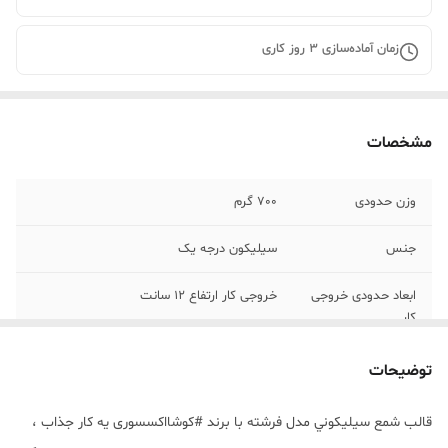
زمان آماده‌سازی
3
روز کاری
مشخصات
وزن حدودی
700 گرم
جنس
سیلیکون درجه یک
ابعاد حدودی خروجی
خروجی کار ارتفاع 12 سانت
کار
توضیحات
قالب شمع سيليکوني مدل فرشته با برند #کوشااکسسوری يه کار جذاب ،