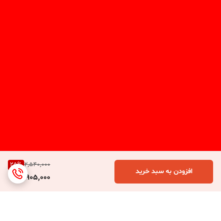
25
%
2,540,000
افزودن به سبد خرید
1,905,000