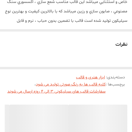
خاص و استثنايي ميباشد اين قالب مناسب شمع سازي ، اکسسوري سنگ
مصنوعي ، صابون سازي و رزين ميباشد که با بالاترين کيفيت و بهترين نوع
سيليکون توليد شده است قالب با تضمين بدون حباب ، نرم و قابل
انعطاف ميباشد
ارتفاع خروجی کار 12 سانت
نظرات
ارتفاع قالب 13 سانت
مهم : (((قالب دارای دو برش از طرفین جهت درآوردن خروجی کار از قالب
میباشد))))
دسته‌بندی
:
ابزار هنری و قالب
برچسب‌ها :
کلیه قالب ها به رنگ صورتی تولید می شود
،
سفارشات قالب های سیلیکونی 3 الی 4 روزه ارسال می شوند