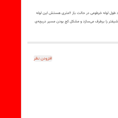
لوله خرطومی هود مدل نانو کامپیوتری با سایز 12سانت میباشد که با کیفیف بالاتر و مقاوم تر نسب به مابقی لوله های خرطومی هود میباشد طول لوله خرطومی در حالت باز 6متری هستش این لوله
 شیفتر را برطرف می‌سازد و مشکل کج بودن مسیر دریچه‌ی
افزودن نظر