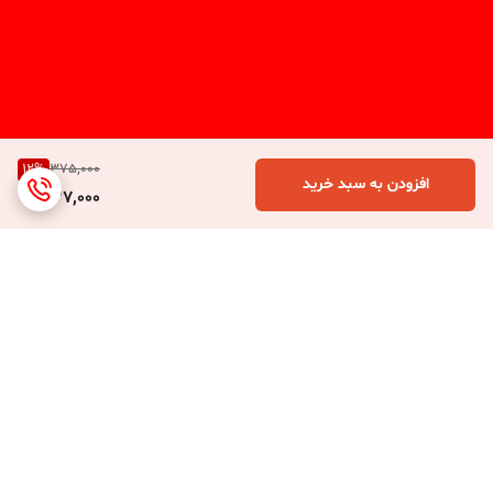
12
%
375,000
افزودن به سبد خرید
327,000
برگشت به بالا