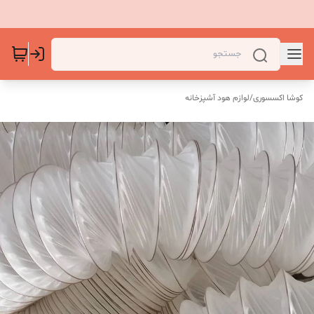
کوشا اکسسوری
/
لوازم هود آشپزخانه