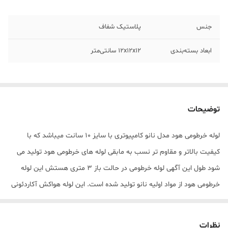
جنس
پلاستیک شفاف
ابعاد بسته‌بندی
12x12x12 سانتی‌متر
توضیحات
لوله خرطومی هود مدل نانو کامپیوتری با سایز 10 سانت میباشد که با
کیفیت بالاتر و مقاوم تر نسب به مابقی لوله های خرطومی هود تولید می
شود طول این آگهی لوله خرطومی در حالت باز 3 متری هستش این لوله
خرطومی هود از مواد اولیه نانو تولید شده است. این لوله هواکش آکاردئونی
برای مسیرهای غیر مستقیم بسیار مناسب است و نیاز به زانو و شیفتر را
برطرف می‌سازد و مشکل کج بودن مسیر دریچه‌ی خروجی به هواکش را به
نظرات