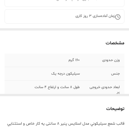
زمان آماده‌سازی
3
روز کاری
مشخصات
وزن حدودی
160 گرم
جنس
سیلیکون درجه یک
ابعاد حدودی خروجی
طول 8 سانت و ارتفاع 4 سانت
کار
توضیحات
قالب شمع سيليکوني مدل اسلایس پنیر 8 سانتی يه کار خاص و استثنايي