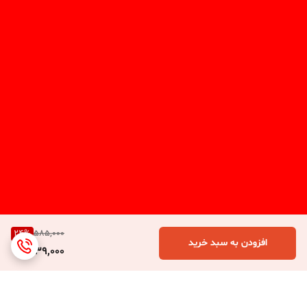
24
%
585,000
افزودن به سبد خرید
439,000