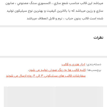
ميباشد اين قالب مناسب شمع سازي ، اکسسوري سنگ مصنوعي ، صابون
سازي و رزين ميباشد که با بالاترين کيفيت و بهترين نوع سيليکون توليد
شده است قالب بدون حباب ، نرم و قابل انعطاف ميباشد
نظرات
دسته‌بندی
:
ابزار هنری و قالب
برچسب‌ها :
کلیه قالب ها به رنگ صورتی تولید می شود
،
سفارشات قالب های سیلیکونی 3 الی 4 روزه ارسال می شوند