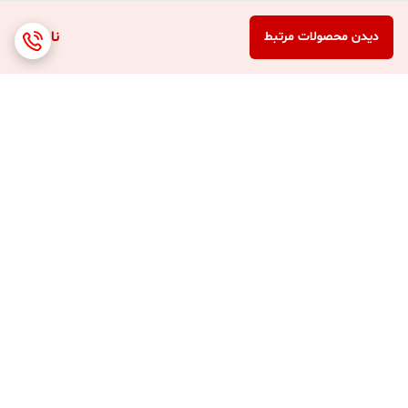
ناموجود
دیدن محصولات مرتبط
برگشت به بالا
ارسال 3 الی 4 روزه کلیه
پشتیبانی 7 روز هفته (10
محصولات
صبح تا 8 شب )