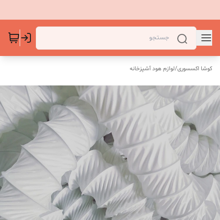
کوشا اکسسوری
/
لوازم هود آشپزخانه