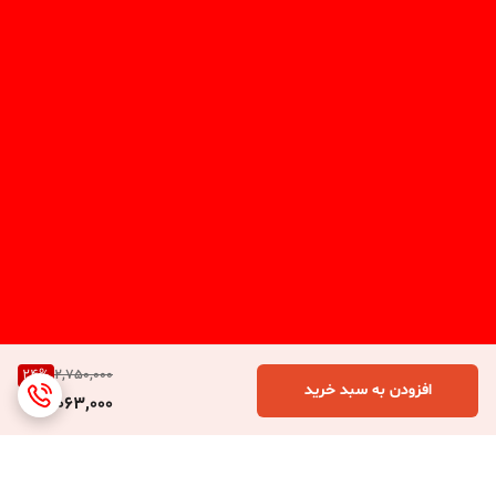
24
%
2,750,000
افزودن به سبد خرید
2,063,000