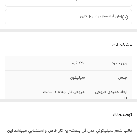
زمان آماده‌سازی
3
روز کاری
مشخصات
وزن حدودی
760 گرم
جنس
سیلیکون
ابعاد حدودی خروجی
خروجی کار ارتفاع 10 سانت
کار
توضیحات جنس
مهم : (((قالب داراي دو برش از طرفین جهت
توضیحات
درآوردن خروجي کار از قالب ميباشد))))
قالب شمع سيليکوني مدل گل بنفشه يه کار خاص و استثنايي ميباشد اين