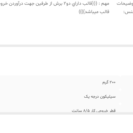
وضیحات
مهم : (((قالب داراي دو2 برش از طرفین جهت درآوردن 
نس
:
قالب ميباشد))))
200 گرم
سیلیکون درجه یک
قطر خروجي کار 8/5 سانت
مهم : (((قالب داراي دو2 برش از طرفین جهت درآوردن خروجي کار از قالب ميباشد))))