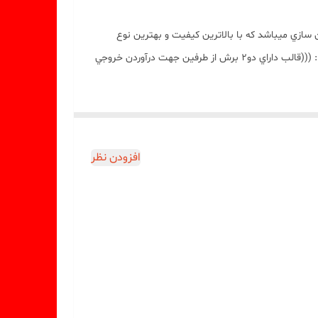
ازي ميباشد که با بالاترين کيفيت و بهترين نوع
سيليکون توليد شده است قالب با تضمين بدون حباب ، نرم و قابل انعطاف ميباشد قطر خروجي کار 8/5 سانت قطر قالب 9/5 سانت مهم : (((قالب داراي دو2 برش از طرفین جهت درآوردن خروجي
افزودن نظر