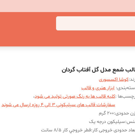
الب شمع مدل گل آفتاب گردان
ند:
کوشا اکسسوری
ته‌بندی
:
ابزار هنری و قالب
چسب‌ها :
کلیه قالب ها به رنگ صورتی تولید می شود
،
سفارشات قالب های سیلیکونی 3 الی 4 روزه ارسال می شوند
زن حدودی
:
200 گرم
نس
:
سیلیکون درجه یک
عاد حدودی خروجی کار
:
قطر خروجي کار 8/5 سانت