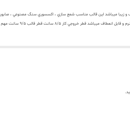
ک و زیبا ميباشد اين قالب مناسب شمع سازي ، اکسسوري سنگ مصنوعي ، صابون س
د.