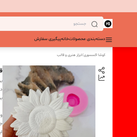
دسته‌بندی محصولات
خانه
پیگیری سفارش
کوشا اکسسوری
/
ابزار هنری و قالب
ق
بر
دس
بر
و
ج
اب