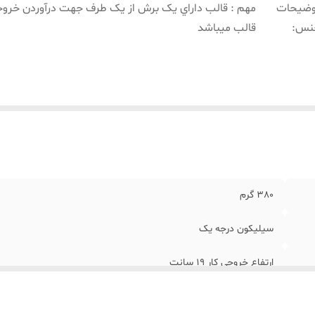
وضیحات
مهم : قالب داراي يک برش از يک طرف جهت درآوردن خروجي
نس
:
قالب ميباشد
380 گرم
سیلیکون درجه یک
ارتفاع خروجي کار 19 سانت
مهم : قالب داراي يک برش از يک طرف جهت درآوردن خروجي کار از قال