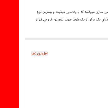
 سازي ميباشد که با بالاترين کيفيت و بهترين نوع
 انعطاف ميباشد ضمنا ارتفاع خروجي کار 19 سانت میباشد مهم : قالب داراي يک برش از يک طرف جهت درآوردن خروجي کار از
افزودن نظر