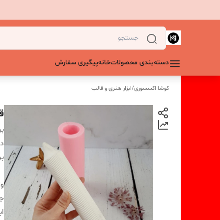
دسته‌بندی محصولات
خانه
پیگیری سفارش
کوشا اکسسوری
/
ابزار هنری و قالب
ق
بر
دس
بر
و
ج
اب