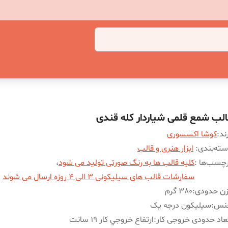
الب شمع قلمی شیاردار کله قندی
ند:
کوشا اکسسوری
ته‌بندی
:
ابزار هنری و قالب
چسب‌ها :
کلیه قالب ها به رنگ صورتی تولید می شود
،
سفارشات قالب های سیلیکونی 3 الی 4 روزه ارسال می شوند
زن حدودی
:
380 گرم
نس
:
سیلیکون درجه یک
عاد حدودی خروجی کار
:
ارتفاع خروجي کار 19 سانت