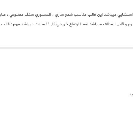
و استثنايي ميباشد اين قالب مناسب شمع سازي ، اکسسوري سنگ مصنوعي ، صابون
سيليکون توليد شده است قالب با تضمين بدون حباب ، نرم و قابل
د.