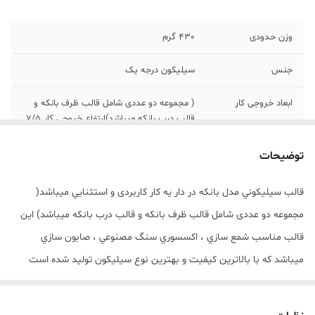
وزن حدودی
430 گرم
جنس
سیلیکون درجه یک
ابعاد خروجی کار
( مجموعه دو عددی شامل قالب ظرف بانکه و
قالب درب بانکه میباشد)ارتفاع خروجي کار 7/5
سانت میباشد
توضیحات
قالب سيليکوني مدل بانکه در دار يه کار کاربردی و استثنايي ميباشد(
مجموعه دو عددی شامل قالب ظرف بانکه و قالب درب بانکه میباشد) اين
قالب مناسب شمع سازي ، اکسسوري سنگ مصنوعي ، صابون سازي
ميباشد که با بالاترين کيفيت و بهترين نوع سيليکون توليد شده است
قالب با تضمين بدون حباب ، نرم و قابل انعطاف ميباشد ارتفاع خروجي کار
7/5 سانت میباشد