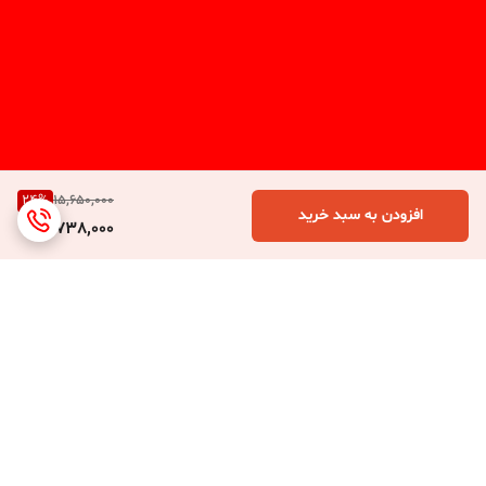
24
%
15,650,000
افزودن به سبد خرید
11,738,000
برگشت به بالا