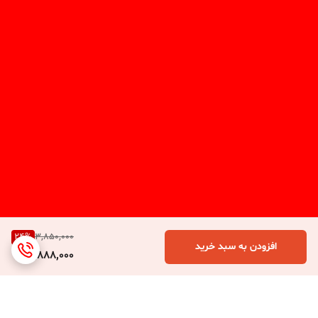
24
%
3,850,000
افزودن به سبد خرید
2,888,000