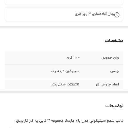
زمان آماده‌سازی
3
روز کاری
مشخصات
وزن حدودی
1100 گرم
جنس
سیلیکون درجه یک
ابعاد خروجی کار
15x15x11 سانتی‌متر
توضیحات
قالب شمع سيليکوني مدل باغ مارسلا مجموعه 3 تایی يه کار کاربردی ،