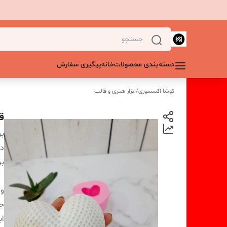
دسته‌بندی محصولات
خانه
پیگیری سفارش
کوشا اکسسوری
/
ابزار هنری و قالب
ق
بر
دس
بر
و
ج
اب