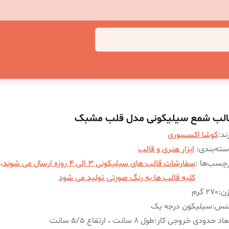
الب شمع سیلیکونی مدل قلب مشبک
ند:
کوشا اکسسوری
ته‌بندی
:
ابزار هنری و قالب
چسب‌ها :
سفارشات قالب های سیلیکونی 3 الی 4 روزه ارسال می شوند
،
کلیه قالب ها به رنگ صورتی تولید می شود
زن
:
270 گرم
نس
:
سیلیکون درجه یک
عاد حدودی خروجی کار
:
طول 8 سانت ، ارتفاع 5/5 سانت