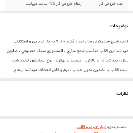
ابعاد خروجی کار
ارتفاع خروجي کار 3/5 سانت میباشد
ابعاد قالب
17x5x2.5 سانتی‌متر
توضیحات
قالب شمع سيليکوني مدل اعداد گلدار 0 تا 9 يه کار کاربردی و استثنايي
ميباشد اين قالب مناسب شمع سازي ، اکسسوري سنگ مصنوعي ، صابون
سازي ميباشد که با بالاترين کيفيت و بهترين نوع سيليکون توليد شده
است قالب با تضمين بدون حباب ، نرم و قابل انعطاف ميباشد ارتفاع
خروجي کار 3/5 سانت میباشد
نظرات
دسته‌بندی
:
ابزار هنری و قالب