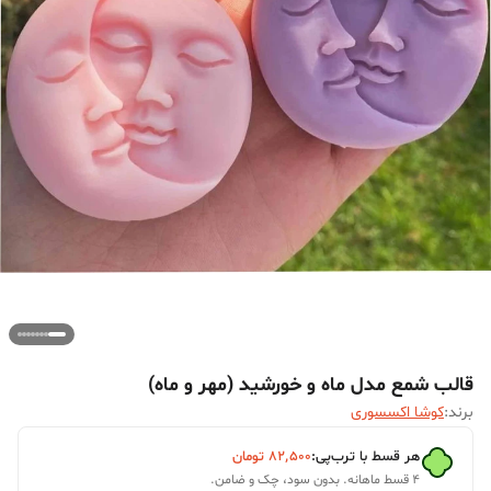
قالب شمع مدل ماه و خورشید (مهر و ماه)
برند:
کوشا اکسسوری
هر قسط با ترب‌پی:
۸۲٬۵۰۰
تومان
۴ قسط ماهانه. بدون سود، چک و ضامن.