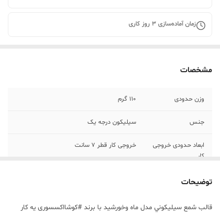
زمان آماده‌سازی
3
روز کاری
مشخصات
وزن حدودی
110 گرم
جنس
سیلیکون درجه یک
ابعاد حدودی خروجی
خروجی کار قطر 7 سانت
کار
توضیحات
قالب شمع سيليکوني مدل ماه وخورشید با برند #کوشااکسسوری يه کار