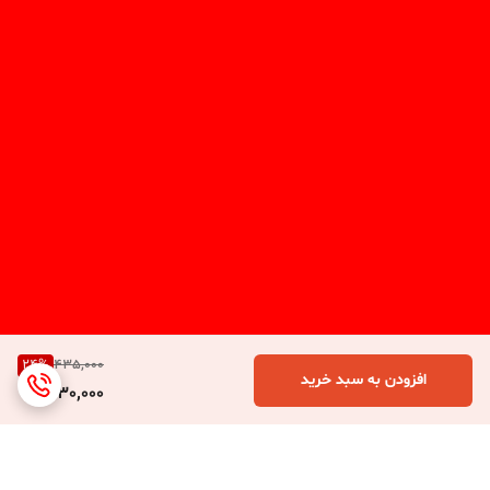
24
%
435,000
افزودن به سبد خرید
330,000