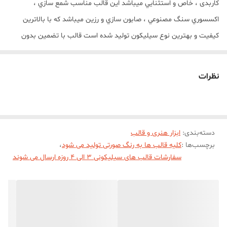
کاربدی ، خاص و استثنايي ميباشد اين قالب مناسب شمع سازي ،
اکسسوري سنگ مصنوعي ، صابون سازي و رزين ميباشد که با بالاترين
کيفيت و بهترين نوع سيليکون توليد شده است قالب با تضمين بدون
حباب ، نرم و قابل انعطاف ميباشد
نظرات
دسته‌بندی
:
ابزار هنری و قالب
برچسب‌ها :
کلیه قالب ها به رنگ صورتی تولید می شود
،
سفارشات قالب های سیلیکونی 3 الی 4 روزه ارسال می شوند