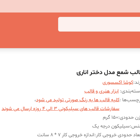
الب شمع مدل دختر اناری
ند:
کوشا اکسسوری
ته‌بندی
:
ابزار هنری و قالب
چسب‌ها :
کلیه قالب ها به رنگ صورتی تولید می شود
،
سفارشات قالب های سیلیکونی 3 الی 4 روزه ارسال می شوند
زن حدودی
:
150 گرم
نس
:
سیلیکون درجه یک
عاد حدودی خروجی کار
:
اندازه خروجی کار 7 * 8 سانت