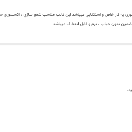
وری يه کار خاص و استثنايي ميباشد اين قالب مناسب شمع سازي ، اکسسوري سن
ضمين بدون حباب ، نرم و قابل انعطاف ميباشد
د.