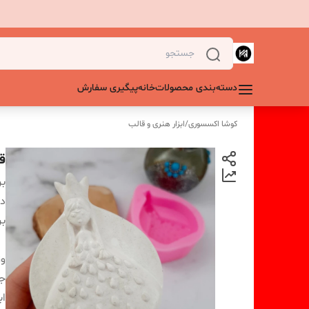
دسته‌بندی محصولات
خانه
پیگیری سفارش
کوشا اکسسوری
/
ابزار هنری و قالب
ق
بر
دس
بر
و
ج
اب